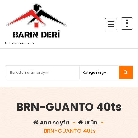
İçeriğe
geç
kalite sözümüzdür
BRN-GUANTO 40ts
Ana sayfa
-
Ürün
-
BRN-GUANTO 40ts