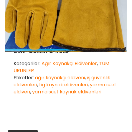
BRN-GUANTO 40ts
Kategoriler:
Ağır Kaynakçı Eldivenler
,
TÜM
ÜRÜNLER
Etiketler:
ağır kaynakçı eldiveni
,
iş güvenlik
eldivenleri
,
tig kaynak eldivenleri
,
yarma süet
eldiven
,
yarma süet kaynak eldivenleri